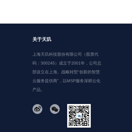
战，诸如成本提升、安全隐患不断、人
员能力无法满足、生产效能无法保证等
业内公认的难题，亟需自动化、智能化
的生产和管理方式来解决。
关于天玑
上海天玑科技股份有限公司（股票代
码：300245）成立于2001年，公司总
部设立在上海。战略转型“创新的智慧
云服务提供商”，以MSP服务深耕云化
产品。