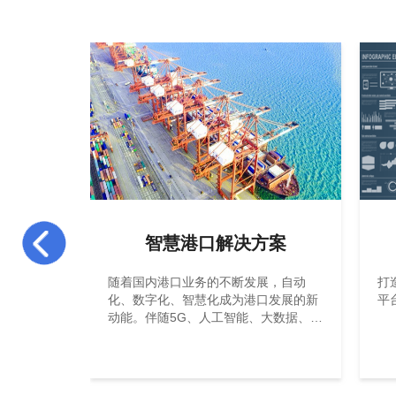
方案
智慧港口解决方案
体架构，构
随着国内港口业务的不断发展，自动
打
制”，同时
化、数字化、智慧化成为港口发展的新
平
特色的应
动能。伴随5G、人工智能、大数据、云
计算等新一代信息技术的不断融合，中
国港口已然进入了数字化转型的关键时
期。近年来码头业务规模不断增长，传
统集装箱码头的生产管理面临着诸多挑