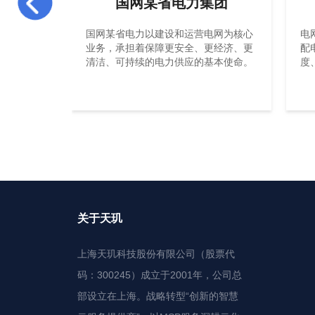
国网某省电力集团
国网某省电力以建设和运营电网为核心
电
业务，承担着保障更安全、更经济、更
配
清洁、可持续的电力供应的基本使命。
度
为
质
关于天玑
上海天玑科技股份有限公司（股票代
码：300245）成立于2001年，公司总
部设立在上海。战略转型“创新的智慧