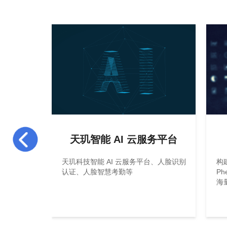
D-DCOS 云数据中心操作系统
天玑智能 AI 云服务平台
、镜像管
天玑科技智能 AI 云服务平台、人脸识别
构
储管理、
认证、人脸智慧考勤等
P
全扫描等
海
解决方
过
据解决方
群
企业提供
对
式管理，
运